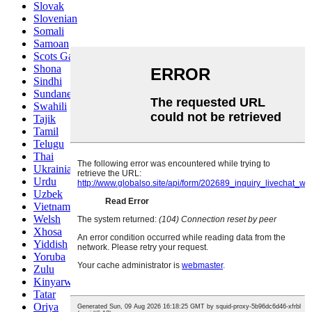
Slovak
Slovenian
Somali
Samoan
Scots Gaelic
Shona
Sindhi
Sundanese
Swahili
Tajik
Tamil
Telugu
Thai
Ukrainian
Urdu
Uzbek
Vietnamese
Welsh
Xhosa
Yiddish
Yoruba
Zulu
Kinyarwanda
Tatar
Oriya