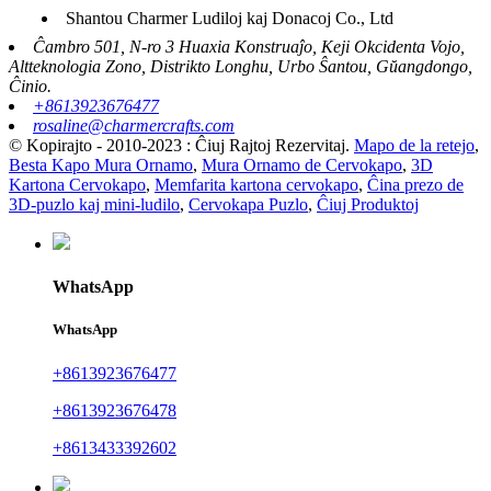
Shantou Charmer Ludiloj kaj Donacoj Co., Ltd
Ĉambro 501, N-ro 3 Huaxia Konstruaĵo, Keji Okcidenta Vojo,
Altteknologia Zono, Distrikto Longhu, Urbo Ŝantou, Gŭangdongo,
Ĉinio.
+8613923676477
rosaline@charmercrafts.com
© Kopirajto - 2010-2023 : Ĉiuj Rajtoj Rezervitaj.
Mapo de la retejo
,
Besta Kapo Mura Ornamo
,
Mura Ornamo de Cervokapo
,
3D
Kartona Cervokapo
,
Memfarita kartona cervokapo
,
Ĉina prezo de
3D-puzlo kaj mini-ludilo
,
Cervokapa Puzlo
,
Ĉiuj Produktoj
WhatsApp
WhatsApp
+8613923676477
+8613923676478
+8613433392602