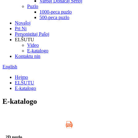
Varbaj Donacaj Serioj
Puzlo
1000-peca puzlo
500-peca puzlo
Novaĵoj
Pri Ni
Personigitaj Paŝoj
ELŜUTU
Video
E-katalogo
Kontaktu nin
English
Hejmo
ELŜUTU
E-katalogo
E-katalogo
2D puzlo