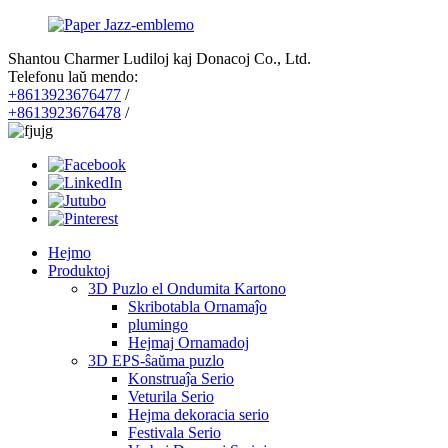
Shantou Charmer Ludiloj kaj Donacoj Co., Ltd.
Telefonu laŭ mendo:
+8613923676477
/
+8613923676478
/
Hejmo
Produktoj
3D Puzlo el Ondumita Kartono
Skribotabla Ornamaĵo
plumingo
Hejmaj Ornamadoj
3D EPS-ŝaŭma puzlo
Konstruaĵa Serio
Veturila Serio
Hejma dekoracia serio
Festivala Serio