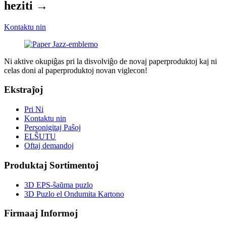
heziti →
Kontaktu nin
Ni aktive okupiĝas pri la disvolviĝo de novaj paperproduktoj kaj ni
celas doni al paperproduktoj novan viglecon!
Ekstraĵoj
Pri Ni
Kontaktu nin
Personigitaj Paŝoj
ELŜUTU
Oftaj demandoj
Produktaj Sortimentoj
3D EPS-ŝaŭma puzlo
3D Puzlo el Ondumita Kartono
Firmaaj Informoj