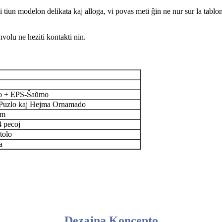
n modelon delikata kaj alloga, vi povas meti ĝin ne nur sur la tablon,
volu ne heziti kontakti nin.
ro + EPS-Ŝaŭmo
 Puzlo kaj Hejma Ornamado
cm
 pecoj
tolo
a
Dezajna Koncepto