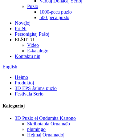
Varbaj Donacaj Serioj
Puzlo
1000-peca puzlo
500-peca puzlo
Novaĵoj
Pri Ni
Personigitaj Paŝoj
ELŜUTU
Video
E-katalogo
Kontaktu nin
English
Hejmo
Produktoj
3D EPS-ŝaŭma puzlo
Festivala Serio
Kategorioj
3D Puzlo el Ondumita Kartono
Skribotabla Ornamaĵo
plumingo
Hejmaj Ornamadoj