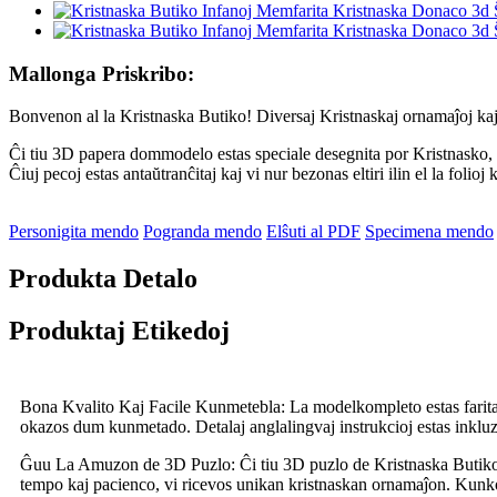
Mallonga Priskribo:
Bonvenon al la Kristnaska Butiko! Diversaj Kristnaskaj ornamaĵoj kaj
Ĉi tiu 3D papera dommodelo estas speciale desegnita por Kristnasko, p
Ĉiuj pecoj estas antaŭtranĉitaj kaj vi nur bezonas eltiri ilin el la foli
Personigita mendo
Pogranda mendo
Elŝuti al PDF
Specimena mendo
Produkta Detalo
Produktaj Etikedoj
Bona Kvalito Kaj Facile Kunmetebla: La modelkompleto estas farita e
okazos dum kunmetado. Detalaj anglalingvaj instrukcioj estas inkluzi
Ĝuu La Amuzon de 3D Puzlo: Ĉi tiu 3D puzlo de Kristnaska Butiko pov
tempo kaj pacienco, vi ricevos unikan kristnaskan ornamaĵon. Kunk