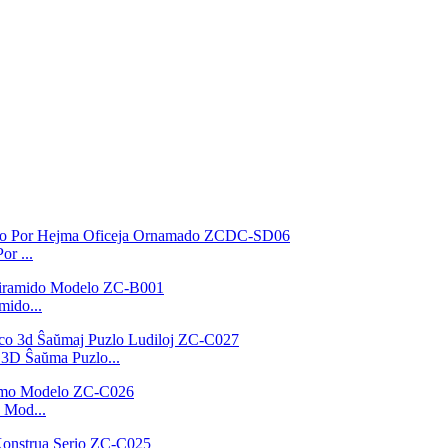
r ...
mido...
 3D Ŝaŭma Puzlo...
 Mod...