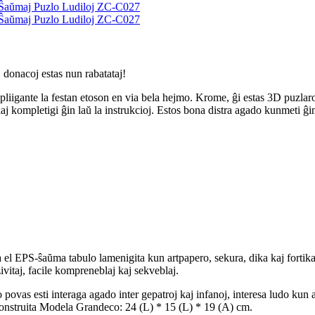
 donacoj estas nun rabatataj!
liigante la festan etoson en via bela hejmo. Krome, ĝi estas 3D puzlaro 
oj kaj kompletigi ĝin laŭ la instrukcioj. Estos bona distra agado kunmeti ĝ
l EPS-ŝaŭma tabulo lamenigita kun artpapero, sekura, dika kaj fortika, 
vitaj, facile kompreneblaj kaj sekveblaj.
as esti interaga agado inter gepatroj kaj infanoj, interesa ludo kun a
onstruita Modela Grandeco: 24 (L) * 15 (L) * 19 (A) cm.