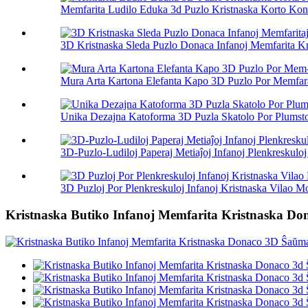
Memfarita Ludilo Eduka 3d Puzlo Kristnaska Korto Kons
3D Kristnaska Sleda Puzlo Donaca Infanoj Memfarita Kre
Mura Arta Kartona Elefanta Kapo 3D Puzlo Por Memfara
Unika Dezajna Katoforma 3D Puzla Skatolo Por Plumsto
3D-Puzlo-Ludiloj Paperaj Metiaĵoj Infanoj Plenkreskuloj
3D Puzloj Por Plenkreskuloj Infanoj Kristnaska Vilao M
Kristnaska Butiko Infanoj Memfarita Kristnaska D