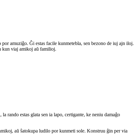
por amuziĝo. Ĝi estas facile kunmetebla, sen bezono de iuj ajn iloj.
in kun viaj amikoj aŭ familioj.
la rando estas glata sen ia lapo, certigante, ke neniu damaĝo
mikoj, aŭ ŝatokupa ludilo por kunmeti sole. Konstruu ĝin per via