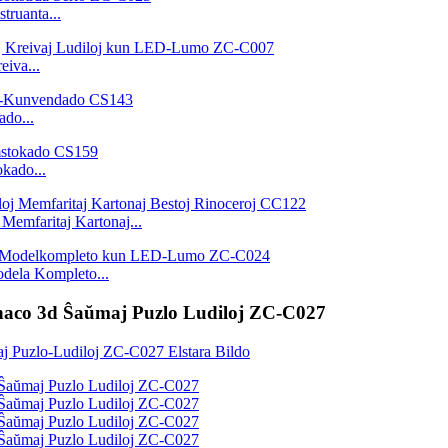
truanta...
iva...
do...
kado...
 Memfaritaj Kartonaj...
odela Kompleto...
onaco 3d Ŝaŭmaj Puzlo Ludiloj ZC-C027