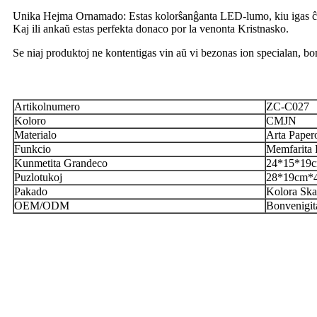
Unika Hejma Ornamado: Estas kolorŝanĝanta LED-lumo, kiu igas ĉi tiu
Kaj ili ankaŭ estas perfekta donaco por la venonta Kristnasko.
Se niaj produktoj ne kontentigas vin aŭ vi bezonas ion specialan, bon
Artikolnumero
ZC-C027
Koloro
CMJN
Materialo
Arta Pape
Funkcio
Memfarita
Kunmetita Grandeco
24*15*19
Puzlotukoj
28*19cm*4
Pakado
Kolora Ska
OEM/ODM
Bonvenigit