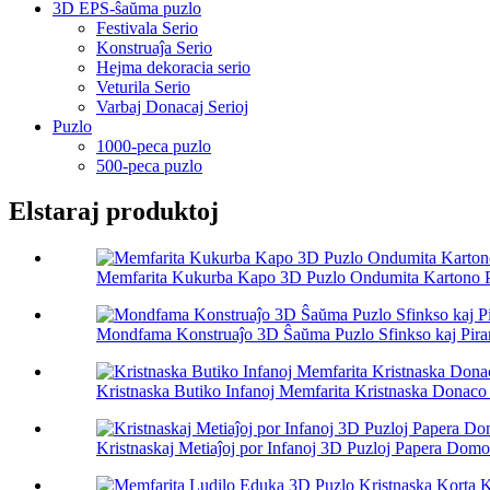
3D EPS-ŝaŭma puzlo
Festivala Serio
Konstruaĵa Serio
Hejma dekoracia serio
Veturila Serio
Varbaj Donacaj Serioj
Puzlo
1000-peca puzlo
500-peca puzlo
Elstaraj produktoj
Memfarita Kukurba Kapo 3D Puzlo Ondumita Kartono Po
Mondfama Konstruaĵo 3D Ŝaŭma Puzlo Sfinkso kaj Pira
Kristnaska Butiko Infanoj Memfarita Kristnaska Donaco
Kristnaskaj Metiaĵoj por Infanoj 3D Puzloj Papera Domo