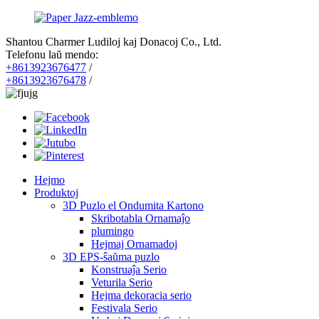
Shantou Charmer Ludiloj kaj Donacoj Co., Ltd.
Telefonu laŭ mendo:
+8613923676477
/
+8613923676478
/
Hejmo
Produktoj
3D Puzlo el Ondumita Kartono
Skribotabla Ornamaĵo
plumingo
Hejmaj Ornamadoj
3D EPS-ŝaŭma puzlo
Konstruaĵa Serio
Veturila Serio
Hejma dekoracia serio
Festivala Serio